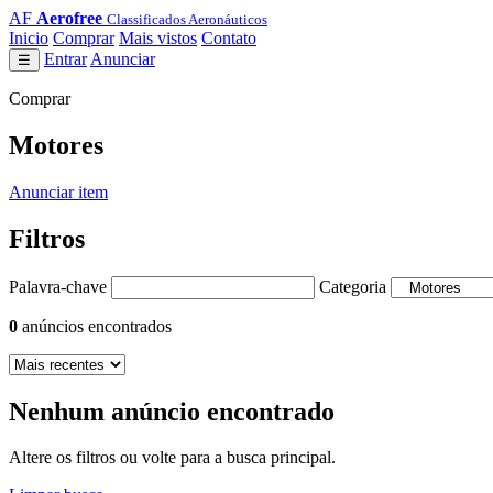
AF
Aerofree
Classificados Aeronáuticos
Inicio
Comprar
Mais vistos
Contato
Entrar
Anunciar
☰
Comprar
Motores
Anunciar item
Filtros
Palavra-chave
Categoria
0
anúncios encontrados
Nenhum anúncio encontrado
Altere os filtros ou volte para a busca principal.