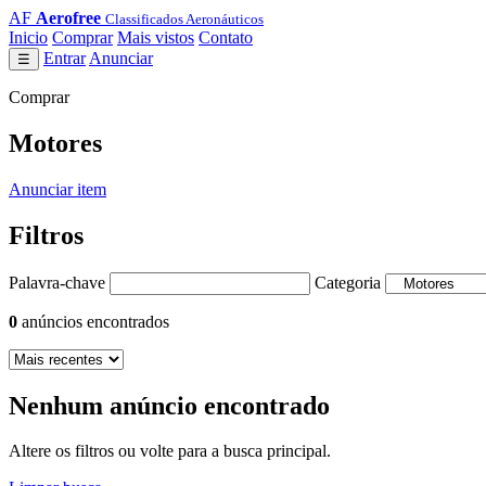
AF
Aerofree
Classificados Aeronáuticos
Inicio
Comprar
Mais vistos
Contato
Entrar
Anunciar
☰
Comprar
Motores
Anunciar item
Filtros
Palavra-chave
Categoria
0
anúncios encontrados
Nenhum anúncio encontrado
Altere os filtros ou volte para a busca principal.