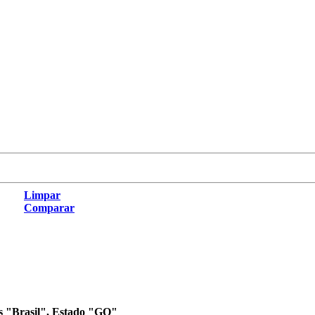
Limpar
Comparar
aís "Brasil", Estado "GO"