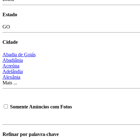
Estado
GO
Cidade
Abadia de Goiás
Abadiânia
Acreúna
Adelândia
Alexânia
Mais ...
Somente Anúncios com Fotos
Refinar por palavra-chave