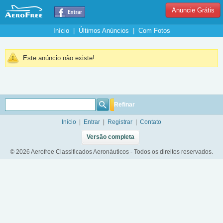
Anuncie Grátis
Início
|
Últimos Anúncios
|
Com Fotos
Este anúncio não existe!
Refinar
Início
|
Entrar
|
Registrar
|
Contato
Versão completa
© 2026 Aerofree Classificados Aeronáuticos - Todos os direitos reservados.