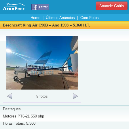
Anuncie Grátis
Home
|
Últimos Anúncios
|
Com Fotos
Beechcraft King Air C90B – Ano 1993 – 5.360 H.T.
9 fotos
Destaques
Motores PT6-21 550 shp
Horas Totais: 5.360