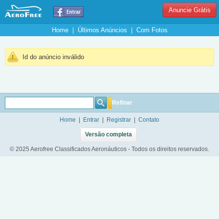
Anuncie Grátis
Home
|
Últimos Anúncios
|
Com Fotos
Id do anúncio inválido
Refinar
Home
|
Entrar
|
Registrar
|
Contato
Versão completa
© 2025 Aerofree Classificados Aeronáuticos - Todos os direitos reservados.