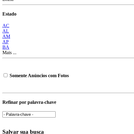
Estado
AC
AL
AM
AP
BA
Mais ...
Somente Anúncios com Fotos
Refinar por palavra-chave
Salvar sua busca