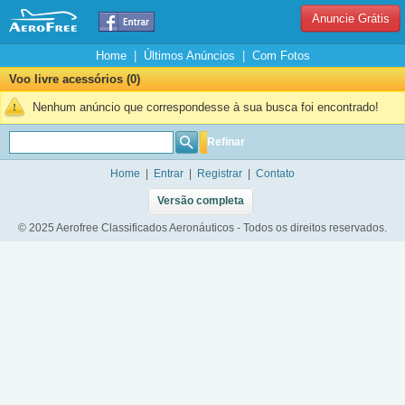
Anuncie Grátis
Home
|
Últimos Anúncios
|
Com Fotos
Voo livre acessórios (0)
Nenhum anúncio que correspondesse à sua busca foi encontrado!
Refinar
Home
|
Entrar
|
Registrar
|
Contato
Versão completa
© 2025 Aerofree Classificados Aeronáuticos - Todos os direitos reservados.