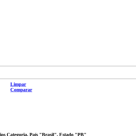
Limpar
Comparar
órios Categoria, País "Brasil", Estado "PB"