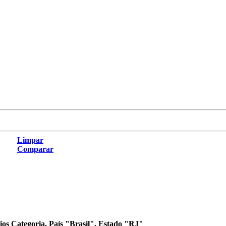
Limpar
Comparar
rios Categoria, País "Brasil", Estado "RJ"