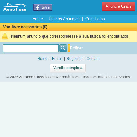
Anuncie Grátis
Home
|
Últimos Anúncios
|
Com Fotos
Voo livre acessórios (0)
Nenhum anúncio que correspondesse à sua busca foi encontrado!
Refinar
Home
|
Entrar
|
Registrar
|
Contato
Versão completa
© 2025 Aerofree Classificados Aeronáuticos - Todos os direitos reservados.