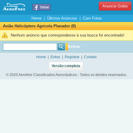
Anuncie Grátis
Home
|
Últimos Anúncios
|
Com Fotos
Avião Helicóptero Agricola Planador (0)
Nenhum anúncio que correspondesse à sua busca foi encontrado!
Refinar
Home
|
Entrar
|
Registrar
|
Contato
Versão completa
© 2025 Aerofree Classificados Aeronáuticos - Todos os direitos reservados.