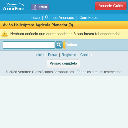
Anuncie Grátis
Início
|
Últimos Anúncios
|
Com Fotos
Avião Helicóptero Agricola Planador (0)
Nenhum anúncio que correspondesse à sua busca foi encontrado!
Refinar
Início
|
Entrar
|
Registrar
|
Contato
Versão completa
© 2026 Aerofree Classificados Aeronáuticos - Todos os direitos reservados.