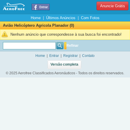
Anuncie Grátis
Home
|
Últimos Anúncios
|
Com Fotos
Avião Helicóptero Agricola Planador (0)
Nenhum anúncio que correspondesse à sua busca foi encontrado!
Refinar
Home
|
Entrar
|
Registrar
|
Contato
Versão completa
© 2025 Aerofree Classificados Aeronáuticos - Todos os direitos reservados.