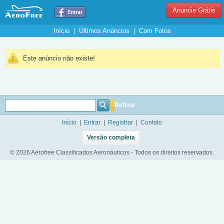
Anuncie Grátis
Início
|
Últimos Anúncios
|
Com Fotos
Este anúncio não existe!
Refinar
Início
|
Entrar
|
Registrar
|
Contato
Versão completa
© 2026 Aerofree Classificados Aeronáuticos - Todos os direitos reservados.