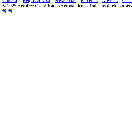
Contato
|
Regras de Uso
|
Privacidade
|
Parcerias
|
Dúvidas
|
Cust
© 2025 Aerofree Classificados Aeronáuticos - Todos os direitos reser