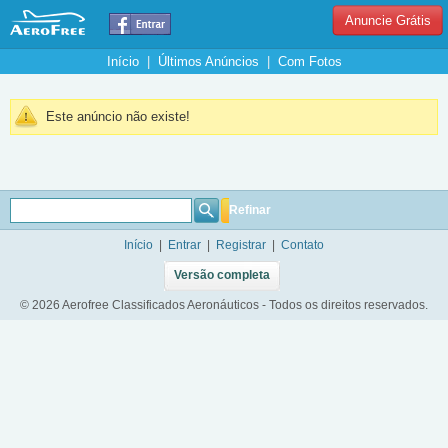
Anuncie Grátis
Início
|
Últimos Anúncios
|
Com Fotos
Este anúncio não existe!
Refinar
Início
|
Entrar
|
Registrar
|
Contato
Versão completa
© 2026 Aerofree Classificados Aeronáuticos - Todos os direitos reservados.