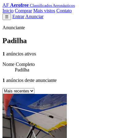
AF
Aerofree
Classificados Aeronáuticos
Inicio
Comprar
Mais vistos
Contato
Entrar
Anunciar
☰
Anunciante
Padilha
1
anúncios ativos
Nome Completo
Padilha
1
anúncios deste anunciante