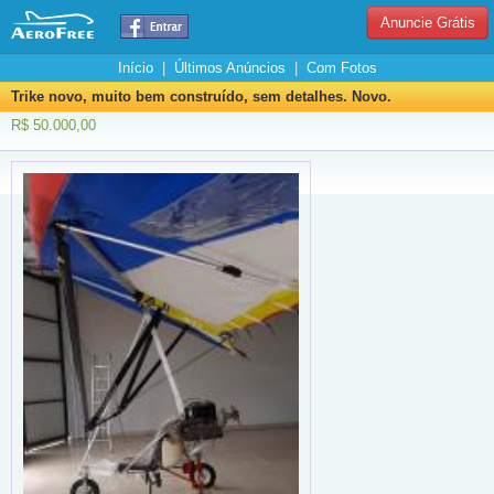
Anuncie Grátis
Início
|
Últimos Anúncios
|
Com Fotos
Trike novo, muito bem construído, sem detalhes. Novo.
R$ 50.000,00