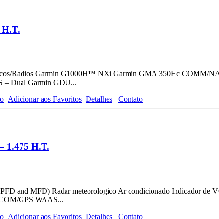
 H.T.
Aviônicos/Radios Garmin G1000H™️ NXi Garmin GMA 350Hc COMM/N
– Dual Garmin GDU...
go
Adicionar aos Favoritos
Detalhes
Contato
– 1.475 H.T.
l PFD and MFD) Radar meteorologico Ar condicionado Indicador de 
AV/COM/GPS WAAS...
go
Adicionar aos Favoritos
Detalhes
Contato