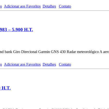
go
Adicionar aos Favoritos
Detalhes
Contato
83 – 5.900 H.T.
and bank Giro Direcional Garmin GNS 430 Radar meteorológico A aer
go
Adicionar aos Favoritos
Detalhes
Contato
 H.T.