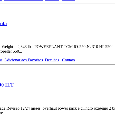
nda
 Weight = 2,343 lbs. POWERPLANT TCM IO-550-N, 310 HP 550 ho
opeller 550...
go
Adicionar aos Favoritos
Detalhes
Contato
00 H.T.
 Revisão 12/24 meses, overhaul power pack e cilindro oxigênio 2 ba
e...