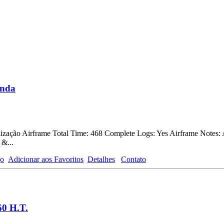
enda
ização Airframe Total Time: 468 Complete Logs: Yes Airframe Notes:
&...
go
Adicionar aos Favoritos
Detalhes
Contato
60 H.T.