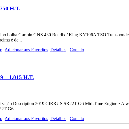
750 H.T.
as tipo bolha Garmin GNS 430 Bendix / King KY196A TSO Transpond
cima é de...
go
Adicionar aos Favoritos
Detalhes
Contato
9 – 1.015 H.T.
nalização Description 2019 CIRRUS SR22T G6 Mid-Time Engine • Alw
22T G6...
go
Adicionar aos Favoritos
Detalhes
Contato