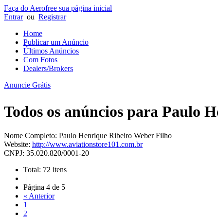
Faça do Aerofree sua página inicial
Entrar
ou
Registrar
Home
Publicar um Anúncio
Últimos Anúncios
Com Fotos
Dealers/Brokers
Anuncie Grátis
Todos os anúncios para
Paulo H
Nome Completo:
Paulo Henrique Ribeiro Weber Filho
Website:
http://www.aviationstore101.com.br
CNPJ:
35.020.820/0001-20
Total: 72 itens
|
Página 4 de 5
« Anterior
1
2