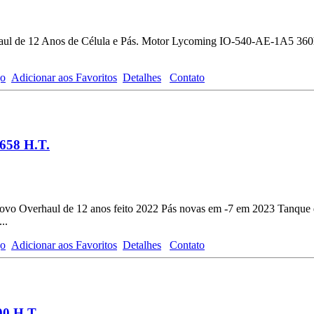
haul de 12 Anos de Célula e Pás. Motor Lycoming IO-540-AE-1A5 360
.
go
Adicionar aos Favoritos
Detalhes
Contato
658 H.T.
 novo Overhaul de 12 anos feito 2022 Pás novas em -7 em 2023 Tanque
..
go
Adicionar aos Favoritos
Detalhes
Contato
00 H.T.