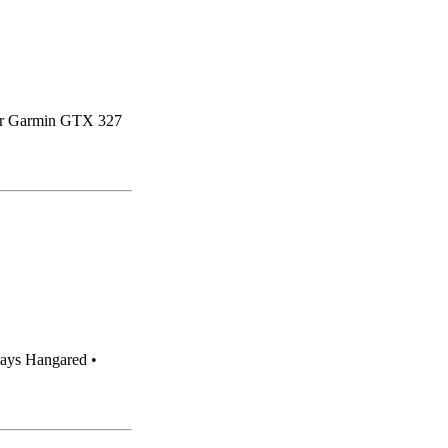
er Garmin GTX 327
ays Hangared •