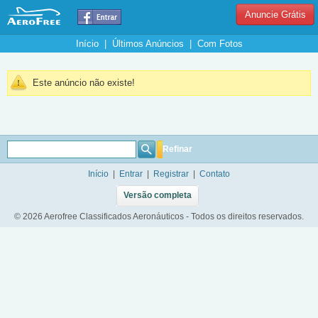
Anuncie Grátis
Início
|
Últimos Anúncios
|
Com Fotos
Este anúncio não existe!
Refinar
Início
|
Entrar
|
Registrar
|
Contato
Versão completa
© 2026 Aerofree Classificados Aeronáuticos - Todos os direitos reservados.