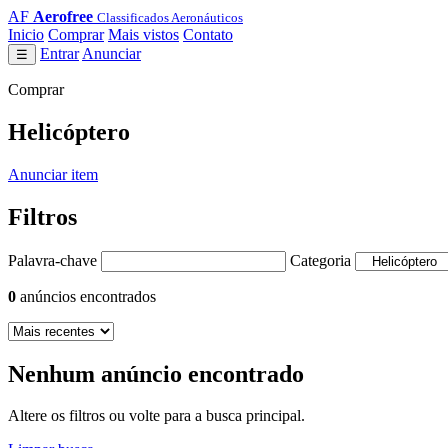
AF
Aerofree
Classificados Aeronáuticos
Inicio
Comprar
Mais vistos
Contato
Entrar
Anunciar
☰
Comprar
Helicóptero
Anunciar item
Filtros
Palavra-chave
Categoria
0
anúncios encontrados
Nenhum anúncio encontrado
Altere os filtros ou volte para a busca principal.