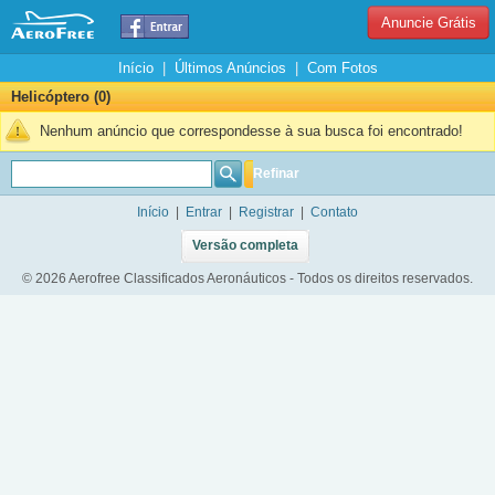
Anuncie Grátis
Início
|
Últimos Anúncios
|
Com Fotos
Helicóptero (0)
Nenhum anúncio que correspondesse à sua busca foi encontrado!
Refinar
Início
|
Entrar
|
Registrar
|
Contato
Versão completa
© 2026 Aerofree Classificados Aeronáuticos - Todos os direitos reservados.