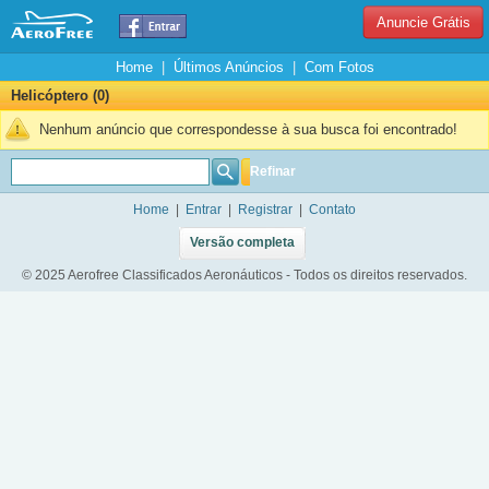
Anuncie Grátis
Home
|
Últimos Anúncios
|
Com Fotos
Helicóptero (0)
Nenhum anúncio que correspondesse à sua busca foi encontrado!
Refinar
Home
|
Entrar
|
Registrar
|
Contato
Versão completa
© 2025 Aerofree Classificados Aeronáuticos - Todos os direitos reservados.