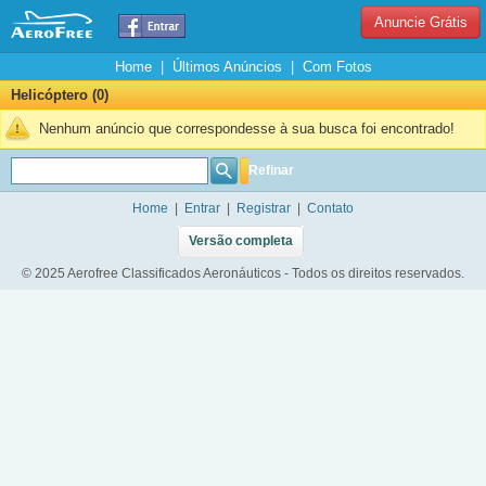
Anuncie Grátis
Home
|
Últimos Anúncios
|
Com Fotos
Helicóptero (0)
Nenhum anúncio que correspondesse à sua busca foi encontrado!
Refinar
Home
|
Entrar
|
Registrar
|
Contato
Versão completa
© 2025 Aerofree Classificados Aeronáuticos - Todos os direitos reservados.