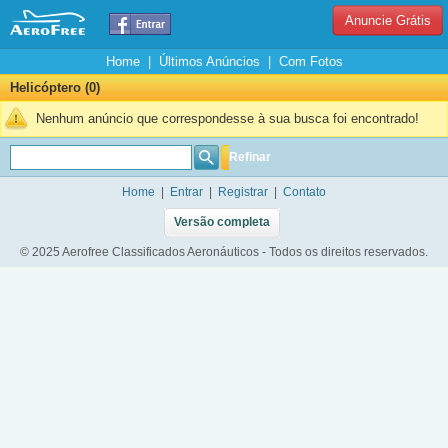
Anuncie Grátis
Home
|
Últimos Anúncios
|
Com Fotos
Helicóptero (0)
Nenhum anúncio que correspondesse à sua busca foi encontrado!
Refinar
Home
|
Entrar
|
Registrar
|
Contato
Versão completa
© 2025 Aerofree Classificados Aeronáuticos - Todos os direitos reservados.