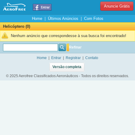
Anuncie Grátis
Home
|
Últimos Anúncios
|
Com Fotos
Helicóptero (0)
Nenhum anúncio que correspondesse à sua busca foi encontrado!
Refinar
Home
|
Entrar
|
Registrar
|
Contato
Versão completa
© 2025 Aerofree Classificados Aeronáuticos - Todos os direitos reservados.