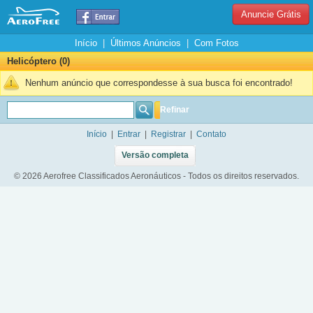
Anuncie Grátis
Início
|
Últimos Anúncios
|
Com Fotos
Helicóptero (0)
Nenhum anúncio que correspondesse à sua busca foi encontrado!
Refinar
Início
|
Entrar
|
Registrar
|
Contato
Versão completa
© 2026 Aerofree Classificados Aeronáuticos - Todos os direitos reservados.