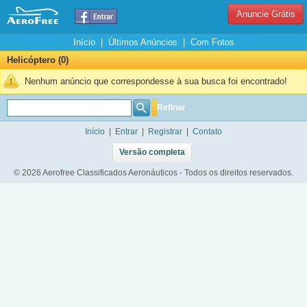
Anuncie Grátis
Início
|
Últimos Anúncios
|
Com Fotos
Helicóptero (0)
Nenhum anúncio que correspondesse à sua busca foi encontrado!
Refinar
Início
|
Entrar
|
Registrar
|
Contato
Versão completa
© 2026 Aerofree Classificados Aeronáuticos - Todos os direitos reservados.