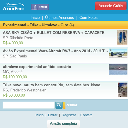
Anuncie Grátis
Início
|
Últimos Anúncios
|
Com Fotos
Experimental - Trike - Ultraleve - Giro (4)
ASA SKY CISÃO + BULLET COM RESERVA + CAPACETE
SP, Ribeirão Preto
R$ 4.000,00
Avião Experimental Vans-Aircraft RV-7 - Ano 2014 - 80 H.T. - AV4827
SP, São Paulo
ultraleve experimental anfíbio corsário
MG, Abaeté
R$ 100.000,00
Trike novo, muito bem construído, sem detalhes. Novo.
RS, Frederico Westphalen
R$ 50.000,00
Refinar
Início
|
Entrar
|
Registrar
|
Contato
Versão completa