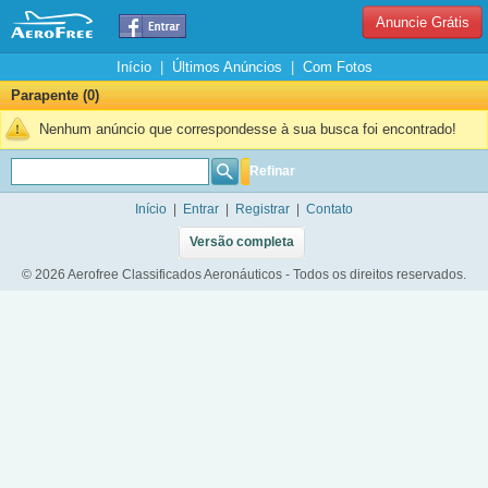
Anuncie Grátis
Início
|
Últimos Anúncios
|
Com Fotos
Parapente (0)
Nenhum anúncio que correspondesse à sua busca foi encontrado!
Refinar
Início
|
Entrar
|
Registrar
|
Contato
Versão completa
© 2026 Aerofree Classificados Aeronáuticos - Todos os direitos reservados.