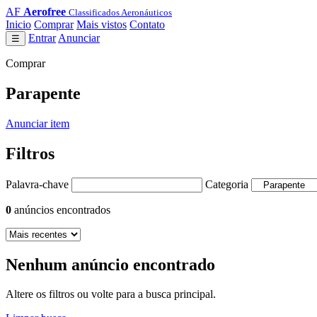
AF
Aerofree
Classificados Aeronáuticos
Inicio
Comprar
Mais vistos
Contato
Entrar
Anunciar
☰
Comprar
Parapente
Anunciar item
Filtros
Palavra-chave
Categoria
0
anúncios encontrados
Nenhum anúncio encontrado
Altere os filtros ou volte para a busca principal.