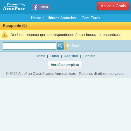
Anuncie Grátis
Home
|
Últimos Anúncios
|
Com Fotos
Parapente (0)
Nenhum anúncio que correspondesse à sua busca foi encontrado!
Refinar
Home
|
Entrar
|
Registrar
|
Contato
Versão completa
© 2025 Aerofree Classificados Aeronáuticos - Todos os direitos reservados.