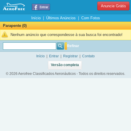
Anuncie Grátis
Início
|
Últimos Anúncios
|
Com Fotos
Parapente (0)
Nenhum anúncio que correspondesse à sua busca foi encontrado!
Refinar
Início
|
Entrar
|
Registrar
|
Contato
Versão completa
© 2026 Aerofree Classificados Aeronáuticos - Todos os direitos reservados.