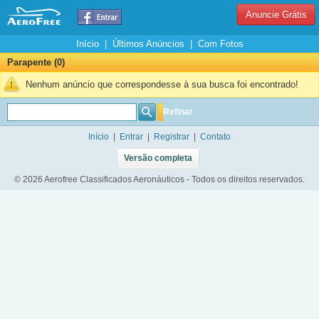
Anuncie Grátis
Início
|
Últimos Anúncios
|
Com Fotos
Parapente (0)
Nenhum anúncio que correspondesse à sua busca foi encontrado!
Refinar
Início
|
Entrar
|
Registrar
|
Contato
Versão completa
© 2026 Aerofree Classificados Aeronáuticos - Todos os direitos reservados.