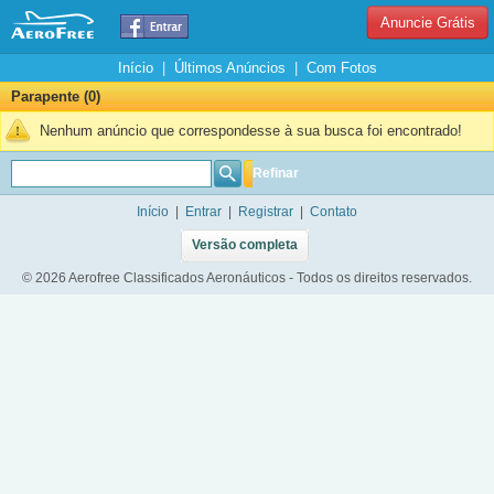
Anuncie Grátis
Início
|
Últimos Anúncios
|
Com Fotos
Parapente (0)
Nenhum anúncio que correspondesse à sua busca foi encontrado!
Refinar
Início
|
Entrar
|
Registrar
|
Contato
Versão completa
© 2026 Aerofree Classificados Aeronáuticos - Todos os direitos reservados.