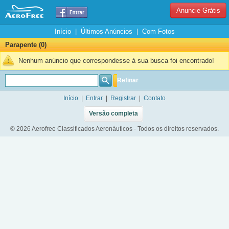
Anuncie Grátis
Início
|
Últimos Anúncios
|
Com Fotos
Parapente (0)
Nenhum anúncio que correspondesse à sua busca foi encontrado!
Refinar
Início
|
Entrar
|
Registrar
|
Contato
Versão completa
© 2026 Aerofree Classificados Aeronáuticos - Todos os direitos reservados.