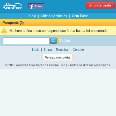
Anuncie Grátis
Início
|
Últimos Anúncios
|
Com Fotos
Parapente (0)
Nenhum anúncio que correspondesse à sua busca foi encontrado!
Refinar
Início
|
Entrar
|
Registrar
|
Contato
Versão completa
© 2026 Aerofree Classificados Aeronáuticos - Todos os direitos reservados.