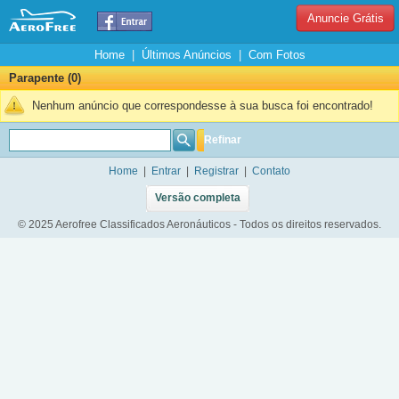
Anuncie Grátis
Home
|
Últimos Anúncios
|
Com Fotos
Parapente (0)
Nenhum anúncio que correspondesse à sua busca foi encontrado!
Refinar
Home
|
Entrar
|
Registrar
|
Contato
Versão completa
© 2025 Aerofree Classificados Aeronáuticos - Todos os direitos reservados.