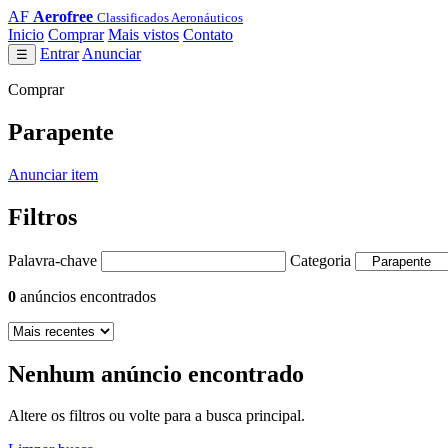
AF
Aerofree
Classificados Aeronáuticos
Inicio
Comprar
Mais vistos
Contato
Entrar
Anunciar
☰
Comprar
Parapente
Anunciar item
Filtros
Palavra-chave
Categoria
0
anúncios encontrados
Nenhum anúncio encontrado
Altere os filtros ou volte para a busca principal.