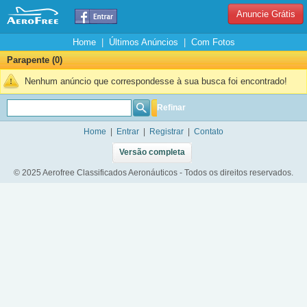
Anuncie Grátis
Home
|
Últimos Anúncios
|
Com Fotos
Parapente (0)
Nenhum anúncio que correspondesse à sua busca foi encontrado!
Refinar
Home
|
Entrar
|
Registrar
|
Contato
Versão completa
© 2025 Aerofree Classificados Aeronáuticos - Todos os direitos reservados.