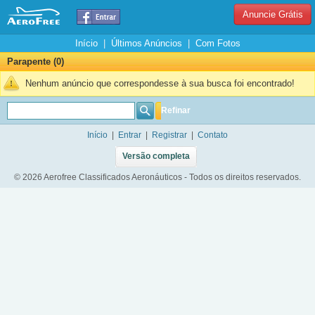
Anuncie Grátis
Início
|
Últimos Anúncios
|
Com Fotos
Parapente (0)
Nenhum anúncio que correspondesse à sua busca foi encontrado!
Refinar
Início
|
Entrar
|
Registrar
|
Contato
Versão completa
© 2026 Aerofree Classificados Aeronáuticos - Todos os direitos reservados.