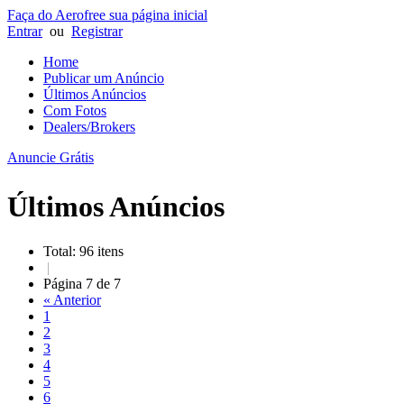
Faça do Aerofree sua página inicial
Entrar
ou
Registrar
Home
Publicar um Anúncio
Últimos Anúncios
Com Fotos
Dealers/Brokers
Anuncie Grátis
Últimos Anúncios
Total: 96 itens
|
Página 7 de 7
« Anterior
1
2
3
4
5
6