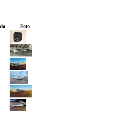
ado
Foto
5
5
5
5
5
3