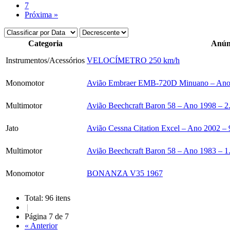
7
Próxima »
Categoria
Anún
Instrumentos/Acessórios
VELOCÍMETRO 250 km/h
Monomotor
Avião Embraer EMB-720D Minuano – Ano
Multimotor
Avião Beechcraft Baron 58 – Ano 1998 – 2
Jato
Avião Cessna Citation Excel – Ano 2002 – 
Multimotor
Avião Beechcraft Baron 58 – Ano 1983 – 1
Monomotor
BONANZA V35 1967
Total: 96 itens
|
Página 7 de 7
« Anterior