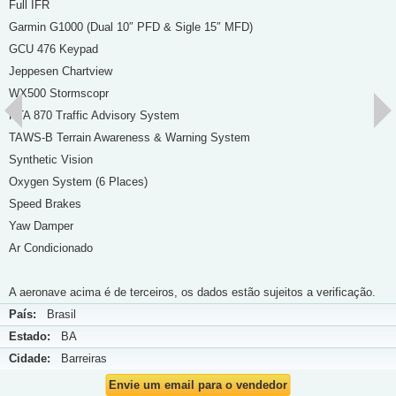
Full IFR
Garmin G1000 (Dual 10″ PFD & Sigle 15″ MFD)
GCU 476 Keypad
Jeppesen Chartview
WX500 Stormscopr
KTA 870 Traffic Advisory System
TAWS-B Terrain Awareness & Warning System
Synthetic Vision
Oxygen System (6 Places)
Speed Brakes
Yaw Damper
Ar Condicionado
A aeronave acima é de terceiros, os dados estão sujeitos a verificação.
País:
Brasil
Estado:
BA
Cidade:
Barreiras
Envie um email para o vendedor