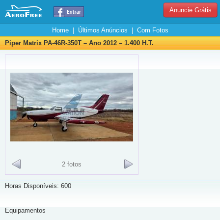
Anuncie Grátis
Home
|
Últimos Anúncios
|
Com Fotos
Piper Matrix PA-46R-350T – Ano 2012 – 1.400 H.T.
2 fotos
Horas Disponíveis: 600
Equipamentos