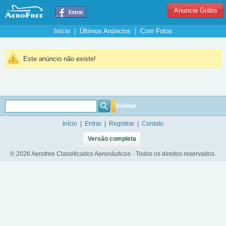
Anuncie Grátis
Início
|
Últimos Anúncios
|
Com Fotos
Este anúncio não existe!
Refinar
Início
|
Entrar
|
Registrar
|
Contato
Versão completa
© 2026 Aerofree Classificados Aeronáuticos - Todos os direitos reservados.