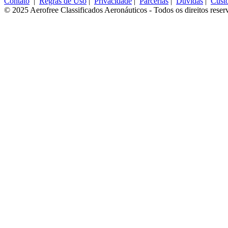
Contato
|
Regras de Uso
|
Privacidade
|
Parcerias
|
Dúvidas
|
Cust
© 2025 Aerofree Classificados Aeronáuticos - Todos os direitos reser