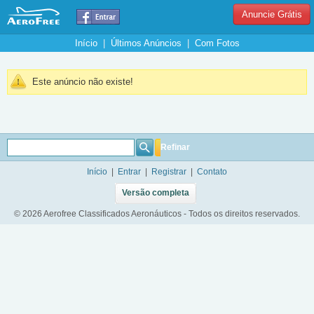
Anuncie Grátis
Início
|
Últimos Anúncios
|
Com Fotos
Este anúncio não existe!
Refinar
Início
|
Entrar
|
Registrar
|
Contato
Versão completa
© 2026 Aerofree Classificados Aeronáuticos - Todos os direitos reservados.