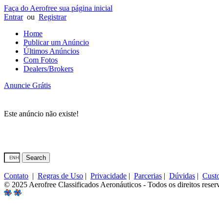
Faça do Aerofree sua página inicial
Entrar
ou
Registrar
Home
Publicar um Anúncio
Últimos Anúncios
Com Fotos
Dealers/Brokers
Anuncie Grátis
Este anúncio não existe!
Contato
|
Regras de Uso
|
Privacidade
|
Parcerias
|
Dúvidas
|
Cust
© 2025 Aerofree Classificados Aeronáuticos - Todos os direitos reser