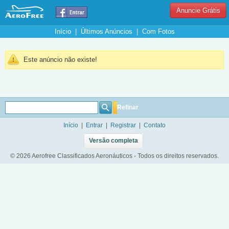
Anuncie Grátis
Início
|
Últimos Anúncios
|
Com Fotos
Este anúncio não existe!
Refinar
Início
|
Entrar
|
Registrar
|
Contato
Versão completa
© 2026 Aerofree Classificados Aeronáuticos - Todos os direitos reservados.