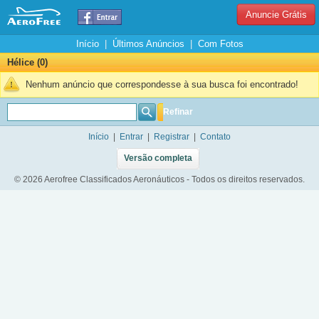
Anuncie Grátis
Início
|
Últimos Anúncios
|
Com Fotos
Hélice (0)
Nenhum anúncio que correspondesse à sua busca foi encontrado!
Refinar
Início
|
Entrar
|
Registrar
|
Contato
Versão completa
© 2026 Aerofree Classificados Aeronáuticos - Todos os direitos reservados.